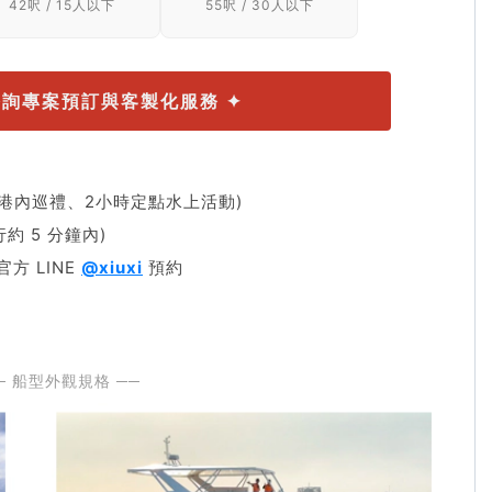
42呎 / 15人以下
55呎 / 30人以下
諮詢專案預訂與客製化服務 ✦
含1小時港內巡禮、2小時定點水上活動)
約 5 分鐘內)
官方 LINE
@xiuxi
預約
─ 船型外觀規格 ──