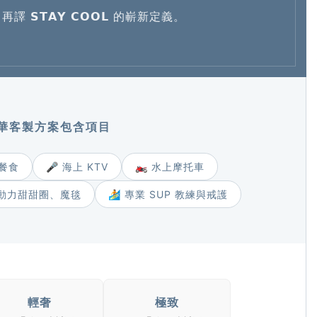
𝗧𝗔𝗬 𝗖𝗢𝗢𝗟 的嶄新定義。
奢華客製方案包含項目
對餐食
🎤 海上 KTV
🏍️ 水上摩托車
 動力甜甜圈、魔毯
🏄 專業 SUP 教練與戒護
輕奢
極致