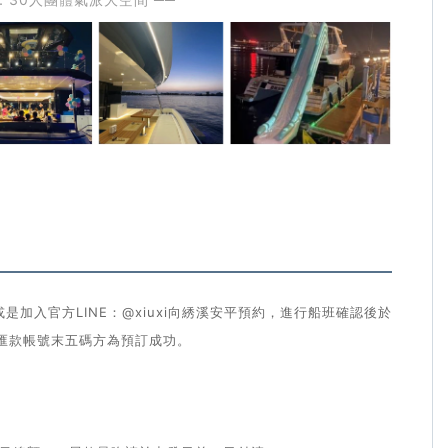
88或是加入官方LINE：@xiuxi向綉溪安平預約，進行船班確認後於
匯款帳號末五碼方為預訂成功。