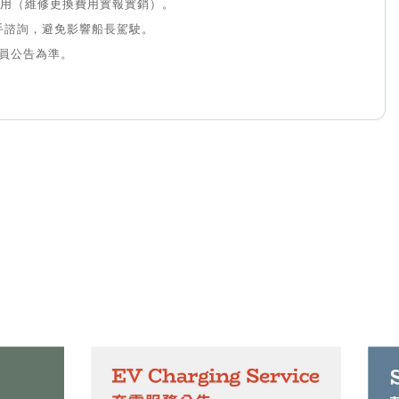
用（維修更換費用實報實銷）。
手諮詢，避免影響船長駕駛。
人員公告為準。