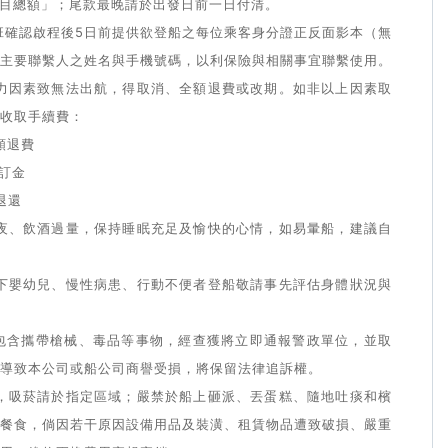
購項目總額」；尾款最晚請於出發日前一日付清。
船班確認啟程後5日前提供欲登船之每位乘客身分證正反面影本（無
主要聯繫人之姓名與手機號碼，以利保險與相關事宜聯繫使用。
抗力因素致無法出航，得取消、全額退費或改期。如非以上因素取
收取手續費：
額退費
%訂金
退還
熬夜、飲酒過量，保持睡眠充足及愉快的心情，如易暈船，建議自
以下嬰幼兒、慢性病患、行動不便者登船敬請事先評估身體狀況與
，包含攜帶槍械、毒品等事物，經查獲將立即通報警政單位，並取
導致本公司或船公司商譽受損，將保留法律追訴權。
間，吸菸請於指定區域；嚴禁於船上砸派、丟蛋糕、隨地吐痰和檳
餐食，倘因若干原因設備用品及裝潢、租賃物品遭致破損、嚴重