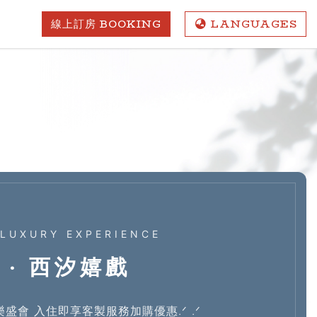
線上訂房 BOOKING
LANG
UAGES
 LUXURY EXPERIENCE
 ‧ 西汐嬉戲
盛會 入住即享客製服務加購優惠.ᐟ .ᐟ