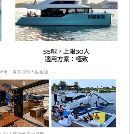
/ 輕奢：豪華派對內裝細節 ──
：30人團體氣派大空間 ──