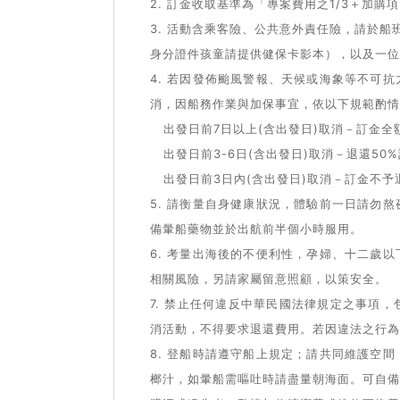
2. 訂金收取基準為「專案費用之1/3＋加
3. 活動含乘客險、公共意外責任險，請於
身分證件孩童請提供健保卡影本），以及一位
4. 若因發佈颱風警報、天候或海象等不可
消，因船務作業與加保事宜，依以下規範酌情
出發日前7日以上(含出發日)取消－訂金全
出發日前3-6日(含出發日)取消－退還50
出發日前3日內(含出發日)取消－訂金不予
5. 請衡量自身健康狀況，體驗前一日請勿
備暈船藥物並於出航前半個小時服用。
6. 考量出海後的不便利性，孕婦、十二歲
相關風險，另請家屬留意照顧，以策安全。
7. 禁止任何違反中華民國法律規定之事項
消活動，不得要求退還費用。若因違法之行為
8. 登船時請遵守船上規定；請共同維護空
榔汁，如暈船需嘔吐時請盡量朝海面。可自備