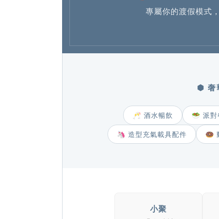
專屬你的渡假模式，再譯 
⬢ 
🥂 酒水暢飲
🥗 派
🦄 造型充氣載具配件
🍩
小聚