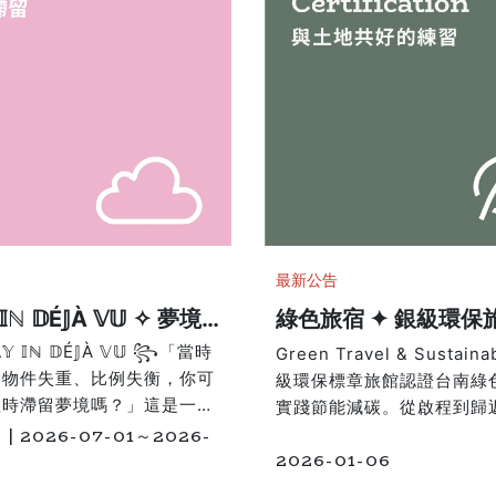
最新公告
 𝕀ℕ 𝔻É𝕁À 𝕍𝕌 ✧ 夢境
綠色旅宿 ✦ 銀級環保
夢核的精神避暑
證
𝕐 𝕀ℕ 𝔻É𝕁À 𝕍𝕌 ꧂「當時
Green Travel & Sustaina
、物件失重、比例失衡，你可
級環保標章旅館認證台南綠
醒時滯留夢境嗎？」這是一場
實踐節能減碳。從啟程到歸
間、記憶的夢核實驗，在台南
| 2026-07-01～2026-
安平邀請你與我們一起，將
夏日，走進綉溪尋覓被日常撕
2026-01-06
變成日常語彙，將旅行轉化
年符號、融化的雲朵，以及掉
耗能的生活實踐。自 2024