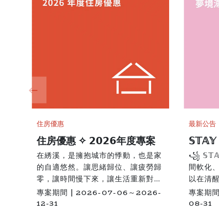
住房優惠
最新公告
住房優惠 ✧ 𝟮𝟬𝟮𝟲年度專案
𝕊𝕋𝔸
滯留 
在綉溪，是擁抱城市的悸動，也是家
꧁ 𝕊𝕋
的自適悠然。讓思緒歸位、讓疲勞歸
間軟化
零，讓時間慢下來，讓生活重新對
以在清
焦。即使什麼都不做，充飽電就是此
關於空
專案期間 | 2026-07-06～2026-
專案期間 
行最大的收穫。• ───── ✤
燠熱的
12-31
08-31
───── • 𝟐𝟎𝟐𝟔 回到你安平的家 •
落的童