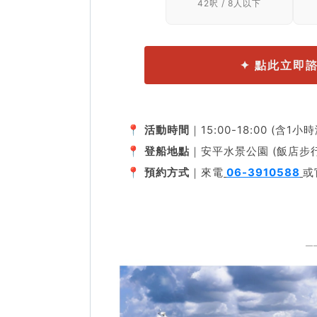
42呎 / 8人以下
✦ 點此立即
📍
活動時間
｜15:00-18:00 (
📍
登船地點
｜安平水景公園 (飯店步行
📍
預約方式
｜來電
06-3910588
或
─