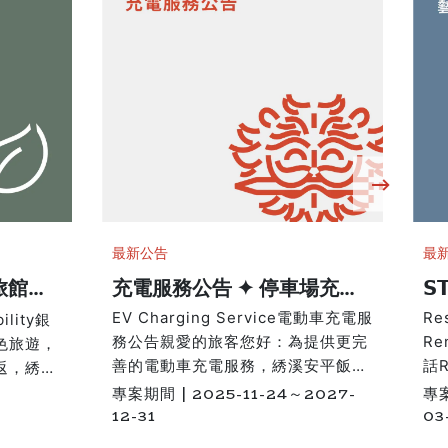
最新公告
最
旅館認
充電服務公告 ✦ 停車場充電
𝗦
樁
EV Charging Service電動車充電服
Res
bility銀
務公告親愛的旅客您好：為提供更完
Re
色旅遊，
善的電動車充電服務，綉溪安平飯店
話
返，綉溪
充電樁收費標準如下：收費標準每度
重
環境友善
專案期間 | 2025-11-24～2027-
專案
電 8.5 元🅿️ 停車位配置A館 地下停
再
12-31
03
為一種低
車場：共 27 個車位(含 6 座電動車
融
 年開幕以