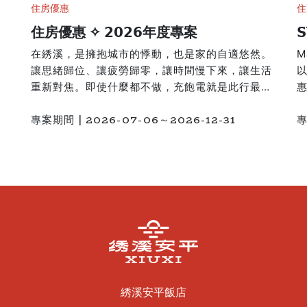
住房優惠
住
住房優惠 ✧ 𝟮𝟬𝟮𝟲年度專案

在綉溪，是擁抱城市的悸動，也是家的自適悠然。
M
讓思緒歸位、讓疲勞歸零，讓時間慢下來，讓生活
重新對焦。即使什麼都不做，充飽電就是此行最大
惠
的收穫。• ───── ✤ ───── • 𝟐𝟎𝟐𝟔 回到你安
嶄
專案期間 | 2026-07-06～2026-12-31
專
平的家 • ───── ✤ ───── •▞ 𝟐𝟎𝟐𝟔 年度住房

優惠 ▚𨑨迌 南 一泊二食住房專案專案價格：NT$
型
4,500 起tshit-thô —— 閩南語中沒有特定目標、
S
隨性輕鬆的漫遊，詮釋遊遍台南的輕旅行。綉溪安
1
平首次推出4,500起的一泊二食專案，讓旅人有更
案
多的空間，深入探索台南。▍ 依房型人數提供：迎
1
賓午茶、悠哉早餐。⋱⋰ ⋱⋰ ⋱⋰ ⋱⋰ ⋱⋰
登
⋱⋰ ⋱⋰ ⋱⋰ ⋱⋰瀠洄 醞 一泊三食遊港住房專

案專案價格：NT$ 6,999 起當遊艇縐起安平港的
@
瀠洄波光，水流環繞是安平對旅人的迎回軌跡，將
奢
向晚的留白交給海風與晚霞。入夜後隨著舌尖沉
派
綉溪安平飯店
醞，帶著兩分微醺回歸一方舒展——將窗外的綠意
電